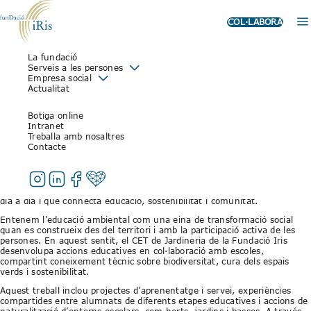
COL·LABORA
La fundació
EDUCACIÓ AMBIENTAL,
Serveis a les persones
Empresa social
TERRITORI I INCLUSIÓ: UNA
Actualitat
LÍNIA DE TREBALL DE LA
Botiga online
FUNDACIÓ IRIS
Intranet
Treballa amb nosaltres
Contacte
26 de gener de 2026
Amb motiu del Dia Mundial de l’Educació Ambiental, des de la Fundació
Iris volem posar en valor una línia de treball que forma part del nostre
dia a dia i que connecta educació, sostenibilitat i comunitat.
Entenem l’educació ambiental com una eina de transformació social
quan es construeix des del territori i amb la participació activa de les
persones. En aquest sentit, el CET de Jardineria de la Fundació Iris
desenvolupa accions educatives en col·laboració amb escoles,
compartint coneixement tècnic sobre biodiversitat, cura dels espais
verds i sostenibilitat.
Aquest treball inclou projectes d’aprenentatge i servei, experiències
compartides entre alumnats de diferents etapes educatives i accions de