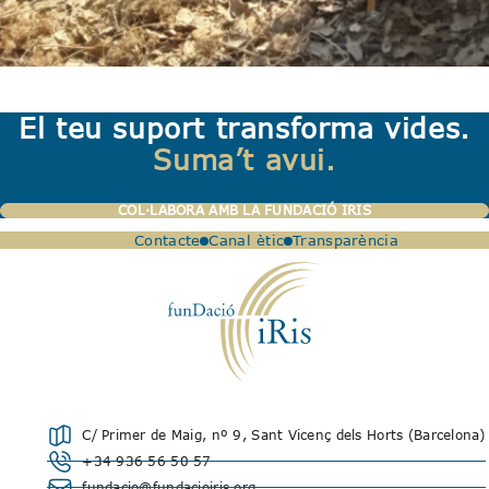
El teu suport transforma vides.
Suma’t avui.
COL·LABORA AMB LA FUNDACIÓ IRIS
Contacte
Canal ètic
Transparència
C/ Primer de Maig, nº 9, Sant Vicenç dels Horts (Barcelona)
+34 936 56 50 57
fundacio@fundacioiris.org