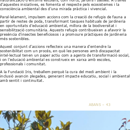
naturalització d’entorns escolars, com horts, jardins i basses. A través
d’aquestes iniciatives, es fomenta el respecte pels ecosistemes i la
consciència ambiental des d’una mirada pràctica i vivencial.
Paral·lelament, impulsem accions com la creació de refugis de fauna a
partir de restes de poda, transformant tasques habituals de jardineria
en oportunitats d’educació ambiental, millora de la biodiversitat i
sensibilització comunitària. Aquests refugis contribueixen a afavorir la
presència d’insectes beneficiosos i a promoure pràctiques de jardineria
més sostenibles.
Aquest conjunt d’accions reflecteix una manera d’entendre la
sostenibilitat com un procés, en què les persones amb discapacitat
intel·lectual tenen un paper actiu com a agents de transformació social,
i on l’educació ambiental es construeix en xarxa amb escoles,
professionals i comunitat.
A la Fundació Iris, treballem perquè la cura del medi ambient i la
inclusió avancin plegades, generant impacte educatiu, social i ambiental
amb sentit i continuïtat.
ABANS – 43