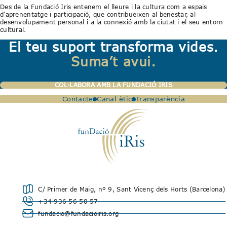
Des de la Fundació Iris entenem el lleure i la cultura com a espais
d’aprenentatge i participació, que contribueixen al benestar, al
desenvolupament personal i a la connexió amb la ciutat i el seu entorn
cultural.
El teu suport transforma vides.
Suma’t avui.
COL·LABORA AMB LA FUNDACIÓ IRIS
Contacte
Canal ètic
Transparència
C/ Primer de Maig, nº 9, Sant Vicenç dels Horts (Barcelona)
+34 936 56 50 57
fundacio@fundacioiris.org