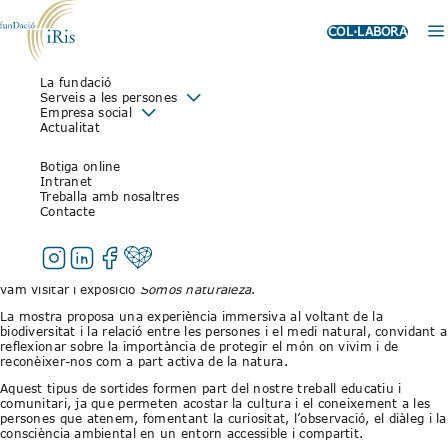
COL·LABORA
La fundació
VISITA CULTURAL AL
Serveis a les persones
Empresa social
CAIXAFORUM: UNA EXPERIÈNCIA
Actualitat
PER CONNECTAR AMB LA
Botiga online
BIODIVERSITAT
Intranet
Treballa amb nosaltres
Contacte
20 de gener de 2026
Aquesta cap de setmana, un grup de persones usuàries de la Fundació
Iris va participar en una sortida cultural al CaixaForum Barcelona, on
vam visitar l’exposició
Somos naturaleza
.
La mostra proposa una experiència immersiva al voltant de la
biodiversitat i la relació entre les persones i el medi natural, convidant a
reflexionar sobre la importància de protegir el món on vivim i de
reconèixer-nos com a part activa de la natura.
Aquest tipus de sortides formen part del nostre treball educatiu i
comunitari, ja que permeten acostar la cultura i el coneixement a les
persones que atenem, fomentant la curiositat, l’observació, el diàleg i la
consciència ambiental en un entorn accessible i compartit.