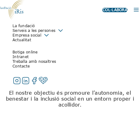
COL·LABORA
La fundació
ÀREA D’ATENCIÓ DIÜRNA
Serveis a les persones
Empresa social
Actualitat
Botiga online
Intranet
En l’Àrea d’Atenció Diürna oferim un espai d’atenció
Treballa amb nosaltres
a les persones al llarg de la seva vida adulta, dirigit
Contacte
a potenciar les seves competències i individualitzant
els suport necessaris amb itineraris i programes
adaptats a cada persona.
El nostre objectiu és promoure l’autonomia, el
benestar i la inclusió social en un entorn proper i
acollidor.