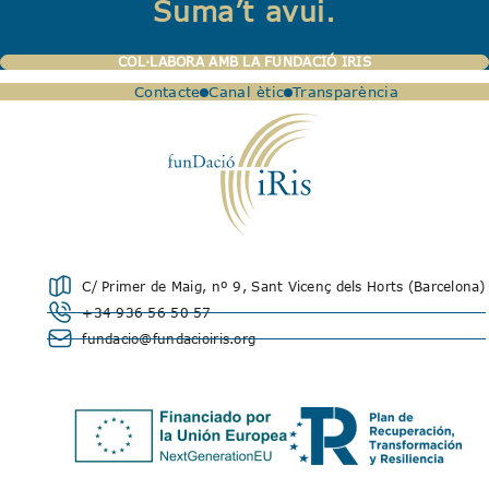
Suma’t avui.
COL·LABORA AMB LA FUNDACIÓ IRIS
Contacte
Canal ètic
Transparència
C/ Primer de Maig, nº 9, Sant Vicenç dels Horts (Barcelona)
+34 936 56 50 57
fundacio@fundacioiris.org