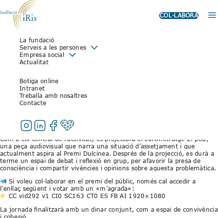
COL·LABORA
La fundació
TALLER “JUNTS CONTRA EL
Serveis a les persones
Empresa social
BULLYING”: SENSIBILITZACIÓ I
Actualitat
DEBAT AL CENTRE OCUPACIONAL
Botiga online
Intranet
Treballa amb nosaltres
29 de juliol de 2025
Contacte
Aquest dijous, el centre ocupacional de la Fundació Iris acollirà una
jornada monogràfica dedicada a la sensibilització i prevenció de
l’assetjament, sota el títol “Junts contra el bullying”.
Com a eix central de l’activitat, es projectarà el curtmetratge
El pou
,
una peça audiovisual que narra una situació d’assetjament i que
actualment aspira al Premi Dulcinea. Després de la projecció, es durà a
terme un espai de debat i reflexió en grup, per afavorir la presa de
consciència i compartir vivències i opinions sobre aquesta problemàtica.
Si voleu col·laborar en el premi del públic, només cal accedir a
l’enllaç següent i votar amb un «m’agrada»:
CC vid292 v1 CI0 SC163 CT0 ES FB AI 1920×1080
La jornada finalitzarà amb un dinar conjunt, com a espai de convivència
i cohesió.