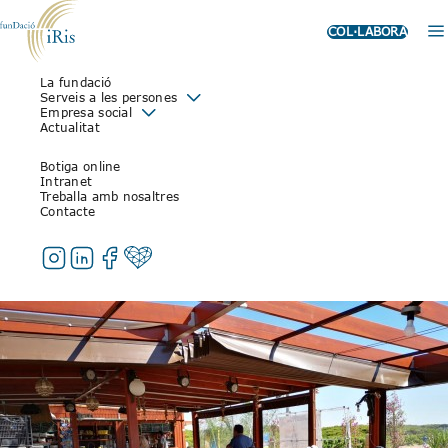
COL·LABORA
La fundació
SORTIDA AL CRAM
Serveis a les persones
Empresa social
Actualitat
13 de juny de 2019
Els usuaris i usaries del taller han fet una sortida conjunta al CRAM del
Botiga online
Prat de Llobregat
Intranet
Treballa amb nosaltres
Tot el taller ocupacional ha marxat aquest matí al Prat de Llobregat.
Contacte
Primer, han esmorzat al «Xiringuito el Calamar», que ha col·laborat
amb la Fundació oferint-nos gratuïtament un refresc.
Després han fet una visita guiada per l’interior del CRAM (Centre de
Recuperació d’Animals Marins).