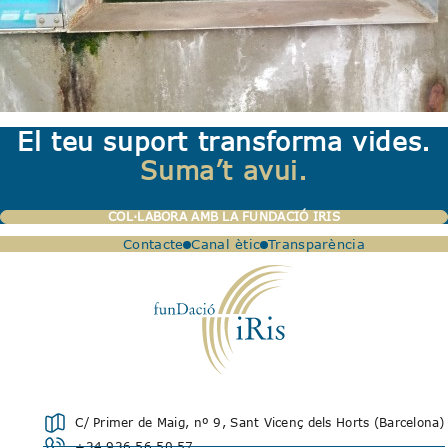
El teu suport transforma vides.
Suma’t avui.
COL·LABORA AMB LA FUNDACIÓ IRIS
Contacte
Canal ètic
Transparència
C/ Primer de Maig, nº 9, Sant Vicenç dels Horts (Barcelona)
+34 936 56 50 57