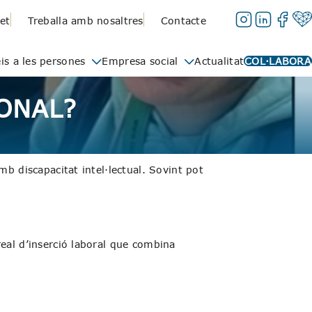
et
Treballa amb nosaltres
Contacte
is a les persones
Empresa social
Actualitat
COL·LABORA
ONAL?
mb discapacitat intel·lectual. Sovint pot
real d’inserció laboral que combina