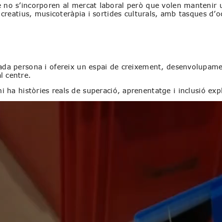
no s’incorporen al mercat laboral però que volen mantenir una 
rs creatius, musicoteràpia i sortides culturals, amb tasques d
 cada persona i ofereix un espai de creixement, desenvolupam
l centre.
hi ha històries reals de superació, aprenentatge i inclusió exp