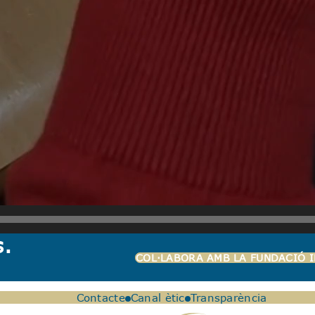
s.
COL·LABORA AMB LA FUNDACIÓ I
Contacte
Canal ètic
Transparència