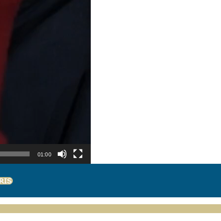
01:00
RIS