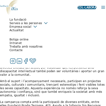
COL·LABORA
La fundació
FUNDACIÓ IRIS SE SUMA A LA
Serveis a les persones
Empresa social
CAMPANYA
Actualitat
#VOLUNTARIATUNIVERSAL
Botiga online
Intranet
Treballa amb nosaltres
30 de setembre de 2025
Contacte
El voluntariat és una eina transformadora que no entén de barreres.
Des de Fundació Iris ens hem sumat a la campanya
#VoluntariatUniversal, impulsada per DINCAT amb la col·laboració de
diverses entitats del sector, per visibilitzar que les persones amb
discapacitat intel·lectual també poden ser voluntàries i aportar un gran
valor a la comunitat.
Amb el suport i l’acompanyament necessaris, participen en projectes
socials, culturals i comunitaris, trencant estereotips i fent visibles totes
les seves capacitats. Aquesta experiència no només reforça la seva
autonomia i confiança, sinó que també enriqueix la societat amb més
empatia, igualtat i inclusió.
La campanya compta amb la participació de diverses entitats, entre
elles Fundació Prodis Terrassa, AIS, Ayuda a la Infancia Sin Recursos,