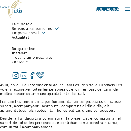
COL·LABORA
La fundació
DIA INTERNACIONAL DE LES
Serveis a les persones
Empresa social
FAMÍLIES: RECONEIXEMENT A
Actualitat
LES PERSONES QUE
Botiga online
ACOMPANYEN I SOSTENEN EL
Intranet
Treballa amb nosaltres
DIA A DIA
Contacte
15 de maig de 2026
Avui, en el Dia Internacional de les Famílies, des de la Fundació Iris
volem reconèixer totes les persones que formen part del camí de
moltes persones amb discapacitat intel·lectual.
Les famílies tenen un paper fonamental en els processos d’inclusió i
suport, acompanyant, sostenint i compartint el dia a dia, els
aprenentatges, els reptes i també les petites grans conquestes.
Des de la Fundació Iris volem agrair la presència, el compromís i el
suport de totes les persones que contribueixen a construir xarxa,
comunitat i acompanyament.