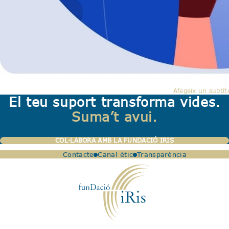
Afegeix un subtít
El teu suport transforma vides.
Suma’t avui.
COL·LABORA AMB LA FUNDACIÓ IRIS
Contacte
Canal ètic
Transparència