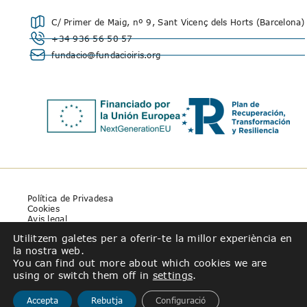
C/ Primer de Maig, nº 9, Sant Vicenç dels Horts (Barcelona)
+34 936 56 50 57
fundacio@fundacioiris.org
Política de Privadesa
Cookies
Avis legal
Utilitzem galetes per a oferir-te la millor experiència en
la nostra web.
You can find out more about which cookies we are
using or switch them off in
settings
.
Accepta
Rebutja
Configuració