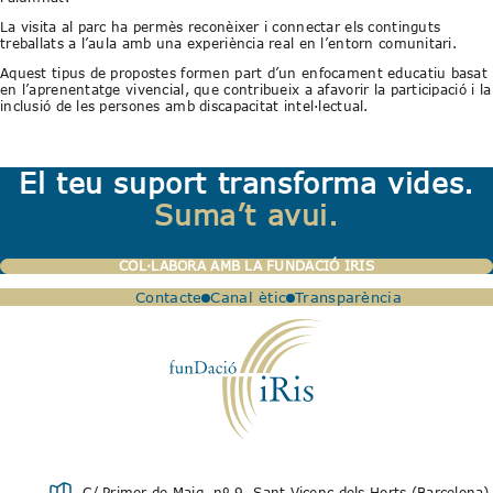
La visita al parc ha permès reconèixer i connectar els continguts
treballats a l’aula amb una experiència real en l’entorn comunitari.
Aquest tipus de propostes formen part d’un enfocament educatiu basat
en l’aprenentatge vivencial, que contribueix a afavorir la participació i la
inclusió de les persones amb discapacitat intel·lectual.
El teu suport transforma vides.
Suma’t avui.
COL·LABORA AMB LA FUNDACIÓ IRIS
Contacte
Canal ètic
Transparència
C/ Primer de Maig, nº 9, Sant Vicenç dels Horts (Barcelona)