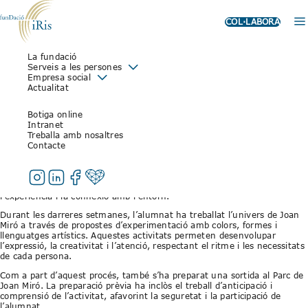
COL·LABORA
La fundació
DE L’AULA A L’ENTORN:
Serveis a les persones
Empresa social
APRENENTATGE VIVENCIAL A
Actualitat
PARTIR DE JOAN MIRÓ
Botiga online
Intranet
Treballa amb nosaltres
24 de març de 2026
Contacte
L’alumnat de l’Escola Especial Iris treballa l’obra de Joan Miró a l’aula i
la connecta amb una sortida al Parc de Joan Miró
A l’Escola Especial Iris, l’aprenentatge es construeix a partir de
l’experiència i la connexió amb l’entorn.
Durant les darreres setmanes, l’alumnat ha treballat l’univers de Joan
Miró a través de propostes d’experimentació amb colors, formes i
llenguatges artístics. Aquestes activitats permeten desenvolupar
l’expressió, la creativitat i l’atenció, respectant el ritme i les necessitats
de cada persona.
Com a part d’aquest procés, també s’ha preparat una sortida al Parc de
Joan Miró. La preparació prèvia ha inclòs el treball d’anticipació i
comprensió de l’activitat, afavorint la seguretat i la participació de
l’alumnat.