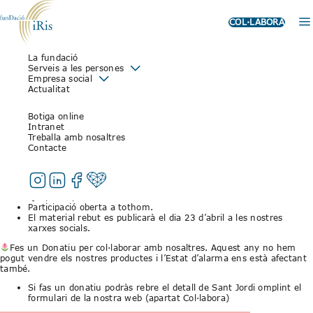
COL·LABORA
La fundació
CELEBREM SAN JORDI –
Serveis a les persones
Empresa social
QUEDARTACASA
Actualitat
17 d’abril de 2020
Botiga online
Intranet
Treballa amb nosaltres
Celebrem la diada de Sant Jordi.
Contacte
Participa al
QuedARTacasa
!
Envia’ns un poema, escrit, fotografia o dibuix abans del 22 d’abril
al correu projectes@fundacioiris.org
Qui participi rebrà un detall de Sant Jordi virtual.
Participació oberta a tothom.
El material rebut es publicarà el dia 23 d’abril a les nostres
xarxes socials.
Fes un Donatiu per col·laborar amb nosaltres. Aquest any no hem
pogut vendre els nostres productes i l’Estat d’alarma ens està afectant
també.
Si fas un donatiu podràs rebre el detall de Sant Jordi omplint el
formulari de la nostra web (
apartat Col·labora
)