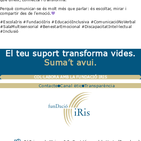
Perquè comunicar-se és molt més que parlar: és escoltar, mirar i
compartir des de l’emoció.
#EscolaIris #FundacióIris #EducacióInclusiva #ComunicacióNoVerbal
#SalaMultisensorial #BenestarEmocional #DiscapacitatIntel·lectual
#Inclusió
El teu suport transforma vides.
Suma’t avui.
COL·LABORA AMB LA FUNDACIÓ IRIS
Contacte
Canal ètic
Transparència