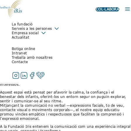
COL·LABORA
La fundació
LA COMUNICACIÓ NO VERBAL
Serveis a les persones
Empresa social
A LA SALA MULTISENSORIAL DE
Actualitat
L’ESCOLA IRIS
Botiga online
Intranet
Treballa amb nosaltres
20 d’octubre de 2025
Contacte
A la sala multisensorial de l’Escola Iris, la comunicació va molt més
enllà de les paraules.
Els gestos, les mirades o els moviments subtils es converteixen en un
llenguatge propi que permet expressar emocions, necessitats i
interessos.
Aquest espai està pensat per afavorir la calma, la confiança i el
benestar dels infants, oferint-los un entorn segur on puguin explorar,
sentir i comunicar-se al seu ritme.
Mitjançant la comunicació no verbal —expressions facials, to de veu,
contacte visual o moviments corporals—, el nostre equip educatiu
promou vincles empàtics i respectuosos que faciliten la comprensió i
l’expressió emocional.
A la Fundació Iris entenem la comunicació com una experiència integral
que uneix, connecta i transforma.