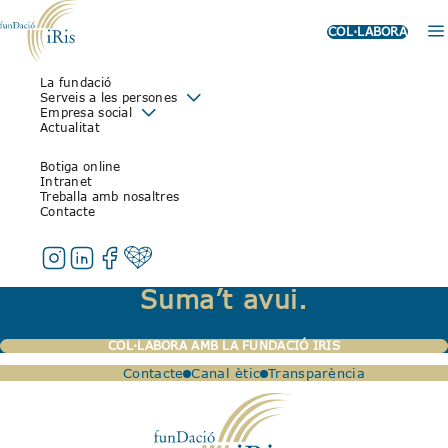
COL·LABORA
El passat 24 d’abril vam anar a recollir les mascaretes que FECETC ens
La fundació
va donar, gràcies als col·laboradors donants d’aquesta entitat.
Serveis a les persones
Empresa social
Gràcies a ells, disposem de més mascaretes per als treballadors i
Actualitat
treballadores dels diferents CETs.
La gerent de la nostra entitat va recollir-les al magatzem del proveïdor
Botiga online
a Cornellà.
Intranet
Treballa amb nosaltres
Contacte
Podeu llegir la notícia al seu
Butlletí
El teu suport transforma vides.
Suma’t avui.
COL·LABORA AMB LA FUNDACIÓ IRIS
Contacte
Canal ètic
Transparència