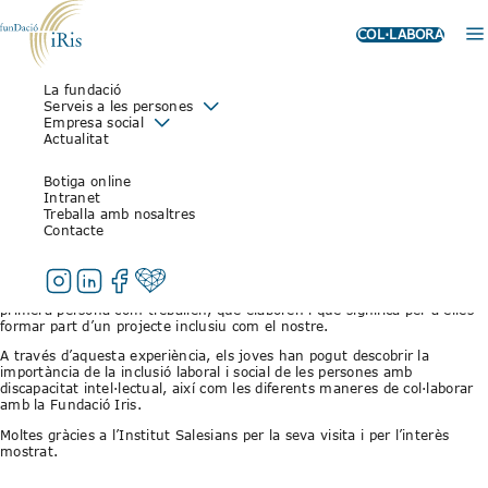
COL·LABORA
La fundació
VISITA DE L’INSTITUT
Serveis a les persones
Empresa social
SALESIANS A LA FUNDACIÓ IRIS
Actualitat
4 de novembre de 2025
Botiga online
Intranet
Treballa amb nosaltres
L’alumnat de primer de batxillerat de l’Institut Salesians ha visitat la
Contacte
Fundació Iris per conèixer de prop la nostra tasca social i el
funcionament dels diferents serveis.
La trobada ha comptat amb la participació de les persones usuàries del
Taller Ocupacional, que han estat les encarregades d’explicar en
primera persona com treballen, què elaboren i què significa per a elles
formar part d’un projecte inclusiu com el nostre.
A través d’aquesta experiència, els joves han pogut descobrir la
importància de la inclusió laboral i social de les persones amb
discapacitat intel·lectual, així com les diferents maneres de col·laborar
amb la Fundació Iris.
Moltes gràcies a l’Institut Salesians per la seva visita i per l’interès
mostrat.